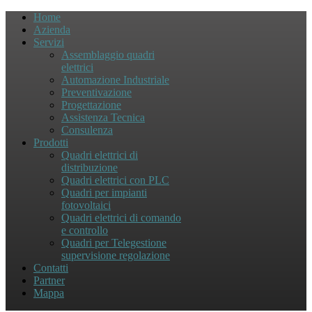
Home
Azienda
Servizi
Assemblaggio quadri
elettrici
Automazione Industriale
Preventivazione
Progettazione
Assistenza Tecnica
Consulenza
Prodotti
Quadri elettrici di
distribuzione
Quadri elettrici con PLC
Quadri per impianti
fotovoltaici
Quadri elettrici di comando
e controllo
Quadri per Telegestione
supervisione regolazione
Contatti
Partner
Mappa