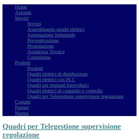
Home
Azienda
Servizi
Servizi
Assemblaggio quadri elettrici
Automazione Industriale
Preventivazione
Progettazione
Assistenza Tecnica
Consulenza
Prodotti
Prodotti
Quadri elettrici di distribuzione
Quadri elettrici con PLC
Quadri per impianti fotovoltaici
Quadri elettrici di comando e controllo
Quadri per Telegestione supervisione regolazione
Contatti
Partner
Mappa
Quadri per Telegestione supervisione
regolazione